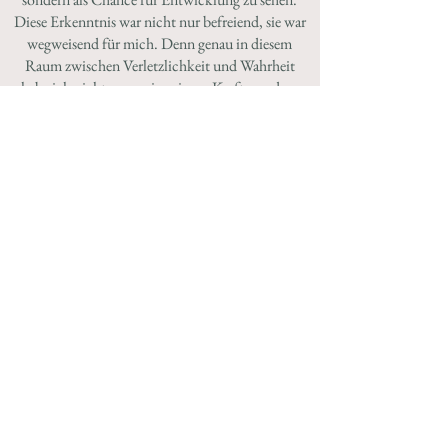
Diese Erkenntnis war nicht nur befreiend, sie war
wegweisend für mich. Denn genau in diesem
Raum zwischen Verletzlichkeit und Wahrheit
habe ich nicht nur meine eigene Kraft, sondern
auch meine Berufung gefunden:
Menschen zu begleiten.
Aus innerem Druck und
falscher Anpassung oder Abwehr…
…hin zu Authentizität und
echten Verbindungen.
Zu sich selbst.
Zum Leben.
Zur eigenen Kraft.